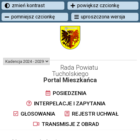
zmień kontrast
powiększ czcionkę
pomniejsz czcionkę
uproszczona wersja
Rada Powiatu
Tucholskiego
Portal Mieszkańca
POSIEDZENIA
INTERPELACJE I ZAPYTANIA
GŁOSOWANIA
REJESTR UCHWAŁ
TRANSMISJE Z OBRAD